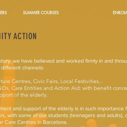
ERS
SUMMER COURSES
ENROL
ITY ACTION
istory, we have believed and worked firmly in and thr
different channels:
ure Centres, Civic Fairs, Local Festivities...
Os, Care Entities and Action Aid: with benefit concer
ort of the elderly.
ment and support of the elderly is in such importance 
, with some of our students (teenagers and adults), of
ior Care Centres in Barcelona.