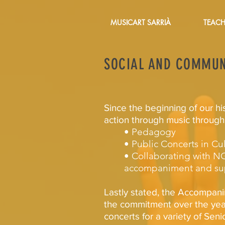
MUSICART SARRIÀ
TEACH
SOCIAL AND COMMUN
Since the beginning of our h
action through music through 
• Pedagogy
• Public Concerts in Cult
• Collaborating with NG
accompaniment and supp
Lastly stated, the Accompani
the commitment over the years
concerts for a variety of Sen