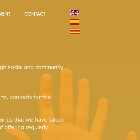
MENT
CONTACT
ough social and community
ts, concerts for the
for us that we have taken
 offering regularly