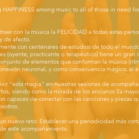
ng HAPPINESS among music to all of those in need fo
 traer con la música la FELICIDAD a todas estas pers
y de afecto.
amente con centenares de estudios de todo el mundo
es (oyente, practicante o terapéutico) tiene un gran
onjunto de elementos que conforman la música (ritm
 conexión neuronal, y como consecuencia mágica, al 
ivir “esta magia” en nuestras sesiones de acompaña
rtos, viendo como la mirada de los ancianos (la may
son capaces de conectar con las canciones y piezas 
osotros.
n nuevo reto: Establecer una periodicidad más corta
 de este acompañamiento.